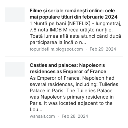
Seriale online: februarie 2024: cele mai populare în
Filme și seriale românești online: cele
România
mai populare titluri din februarie 2024
1 Nuntă pe bani (NETFLIX) - lungmetraj,
7.6 nota IMDB Mircea urăște nunțile.
Toată lumea află asta atunci când după
participarea la încă o n...
topuridefilm.blogspot.com
·
Feb 29, 2024
Filme și seriale românești online: cele mai populare
Castles and palaces: Napoleon’s
titluri din februarie 2024
residences as Emperor of France
As Emperor of France, Napoleon had
several residences, including: Tuileries
Palace in Paris: The Tuileries Palace
was Napoleon’s primary residence in
Paris. It was located adjacent to the
Lou…
wansait.com
·
Feb 28, 2024
Castles and palaces: Napoleon’s residences as