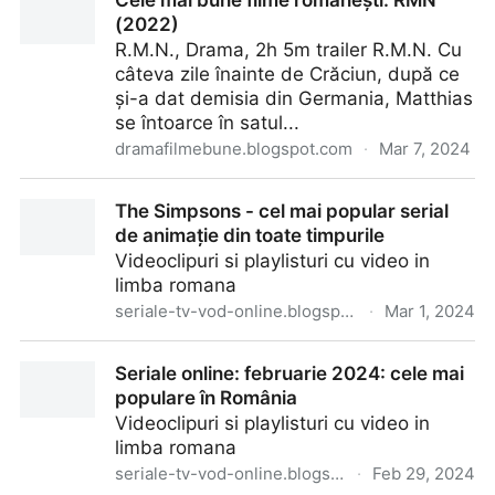
Cele mai bune filme românești: RMN
văzute în România
(2022)
R.M.N., Drama, 2h 5m trailer R.M.N. Cu
câteva zile înainte de Crăciun, după ce
și-a dat demisia din Germania, Matthias
se întoarce în satul...
dramafilmebune.blogspot.com
·
Mar 7, 2024
Cele mai bune filme românești: RMN (2022)
The Simpsons - cel mai popular serial
de animație din toate timpurile
Videoclipuri si playlisturi cu video in
limba romana
seriale-tv-vod-online.blogspot.com
·
Mar 1, 2024
The Simpsons - cel mai popular serial de animație
Seriale online: februarie 2024: cele mai
din toate timpurile
populare în România
Videoclipuri si playlisturi cu video in
limba romana
seriale-tv-vod-online.blogspot.com
·
Feb 29, 2024