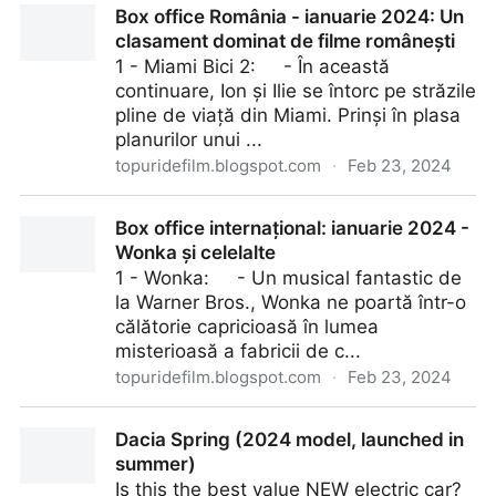
Box office România - ianuarie 2024: Un
Emperor of France
clasament dominat de filme românești
1 - Miami Bici 2: - În această
continuare, Ion și Ilie se întorc pe străzile
pline de viață din Miami. Prinși în plasa
planurilor unui ...
topuridefilm.blogspot.com
·
Feb 23, 2024
Box office România - ianuarie 2024: Un clasament
Box office internațional: ianuarie 2024 -
dominat de filme românești
Wonka și celelalte
1 - Wonka: - Un musical fantastic de
la Warner Bros., Wonka ne poartă într-o
călătorie capricioasă în lumea
misterioasă a fabricii de c...
topuridefilm.blogspot.com
·
Feb 23, 2024
Box office internațional: ianuarie 2024 - Wonka și
Dacia Spring (2024 model, launched in
celelalte
summer)
Is this the best value NEW electric car?