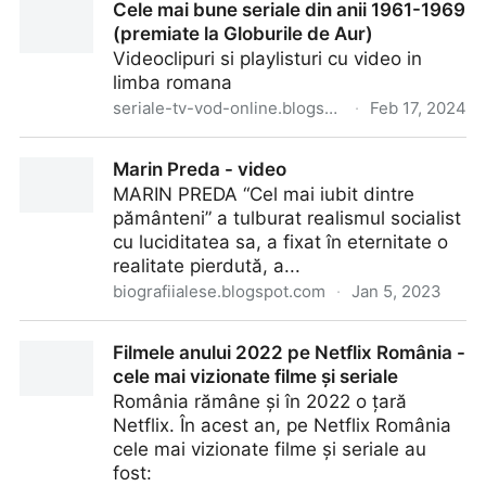
Cele mai bune seriale din anii 1961-1969
(premiate la Globurile de Aur)
Videoclipuri si playlisturi cu video in
limba romana
seriale-tv-vod-online.blogspot.com
·
Feb 17, 2024
Cele mai bune seriale din anii 1961-1969 (premiate la
Marin Preda - video
Globurile de Aur)
MARIN PREDA “Cel mai iubit dintre
pământeni” a tulburat realismul socialist
cu luciditatea sa, a fixat în eternitate o
realitate pierdută, a...
biografiialese.blogspot.com
·
Jan 5, 2023
Marin Preda - video
Filmele anului 2022 pe Netflix România -
cele mai vizionate filme și seriale
România rămâne și în 2022 o țară
Netflix. În acest an, pe Netflix România
cele mai vizionate filme și seriale au
fost: