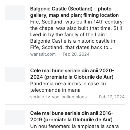
Sfaturi pentru a obține fotografii faine
Balgonie Castle (Scotland) – photo
gallery, map and plan; filming location
Fife, Scotland, was built in 14th century;
the chapel was also built that time. Still
lived in by the family of the Laird.
Balgonie Castle is a historic castle in
Fife, Scotland, that dates back to…
wansait.com
·
Feb 20, 2024
Balgonie Castle (Scotland) – photo gallery, map and
Cele mai bune seriale din anii 2020-
plan; filming location
2024 (premiate la Globurile de Aur)
Pandemia ne-a inchis in case cu
telecomanda in mana
seriale-tv-vod-online.blogspot.com
·
Feb 17, 2024
Cele mai bune seriale din anii 2020-2024 (premiate
Cele mai bune seriale din anii 2016-
la Globurile de Aur)
2019 (premiate la Globurile de Aur)
Un nou fenomen: ia amploare la scara