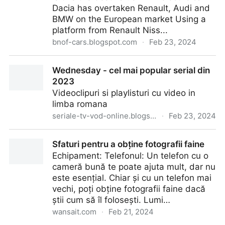
Dacia has overtaken Renault, Audi and
BMW on the European market Using a
platform from Renault Niss...
bnof-cars.blogspot.com
·
Feb 23, 2024
Dacia Spring (2024 model, launched in summer)
Wednesday - cel mai popular serial din
2023
Videoclipuri si playlisturi cu video in
limba romana
seriale-tv-vod-online.blogspot.com
·
Feb 23, 2024
Wednesday - cel mai popular serial din 2023
Sfaturi pentru a obține fotografii faine
Echipament: Telefonul: Un telefon cu o
cameră bună te poate ajuta mult, dar nu
este esențial. Chiar și cu un telefon mai
vechi, poți obține fotografii faine dacă
știi cum să îl folosești. Lumi…
wansait.com
·
Feb 21, 2024