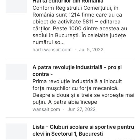
Harta editurilor din România
Conform Registrului Comerțului, în
România sunt 1214 firme care au ca
obiect de activitate 5811 – editarea
cărților. Peste 1000 dintre acestea au
sediul în București. În celelalte județe
numărul so…
harti.wansait.com
·
Jul 5, 2022
Harta editurilor din România
A patra revoluție industrială - pro și
contra -
Prima revoluție industrială a înlocuit
forța mușchilor cu forța mecanică.
Despre a doua și a treia se vorbește mai
puțin. A patra abia începe
wansait.com
·
Jun 27, 2022
A patra revoluție industrială - pro și contra -
Lista - Cluburi scolare si sportive pentru
elevi in Sectorul 1, Bucuresti