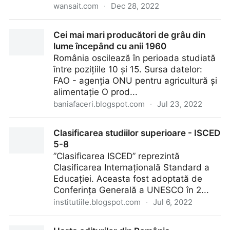
wansait.com
·
Dec 28, 2022
Filmele anului 2022 pe Netflix România - cele mai
Cei mai mari producători de grâu din
vizionate filme și seriale
lume începând cu anii 1960
România oscilează în perioada studiată
între pozițiile 10 și 15. Sursa datelor:
FAO - agenția ONU pentru agricultură și
alimentație O prod...
baniafaceri.blogspot.com
·
Jul 23, 2022
Cei mai mari producători de grâu din lume începând
Clasificarea studiilor superioare - ISCED
cu anii 1960
5-8
”Clasificarea ISCED” reprezintă
Clasificarea Internațională Standard a
Educației. Aceasta fost adoptată de
Conferința Generală a UNESCO în 2...
institutiile.blogspot.com
·
Jul 6, 2022
Clasificarea studiilor superioare - ISCED 5-8