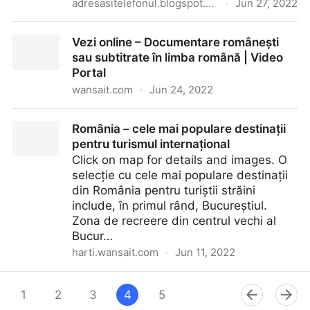
adresasitelefonul.blogspot.com
·
Jun 27, 2022
Lista - Cluburi scolare si sportive pentru elevi in
Vezi online – Documentare românești
Sectorul 1, Bucuresti
sau subtitrate în limba română | Video
Portal
wansait.com
·
Jun 24, 2022
Vezi online – Documentare românești sau subtitrate
România – cele mai populare destinații
în limba română | Video Portal
pentru turismul internațional
Click on map for details and images. O
selecție cu cele mai populare destinații
din România pentru turiștii străini
include, în primul rând, Bucureștiul.
Zona de recreere din centrul vechi al
Bucur…
harti.wansait.com
·
Jun 11, 2022
România – cele mai populare destinații pentru
turismul internațional
1
2
3
4
5