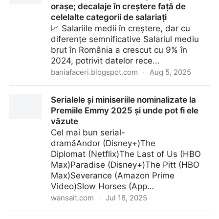
orașe; decalaje în creștere față de
celelalte categorii de salariați
📈 Salariile medii în creștere, dar cu
diferențe semnificative Salariul mediu
brut în România a crescut cu 9% în
2024, potrivit datelor rece...
baniafaceri.blogspot.com
·
Aug 5, 2025
Salariile în România în 2024: Creșteri marcante în
Serialele și miniseriile nominalizate la
sectorul bugetar și în marile orașe; decalaje în
Premiile Emmy 2025 și unde pot fi ele
creștere față de celelalte categorii de salariați
văzute
Cel mai bun serial-
dramăAndor (Disney+)The
Diplomat (Netflix)The Last of Us (HBO
Max)Paradise (Disney+)The Pitt (HBO
Max)Severance (Amazon Prime
Video)Slow Horses (App…
wansait.com
·
Jul 18, 2025
Serialele și miniseriile nominalizate la Premiile Emmy