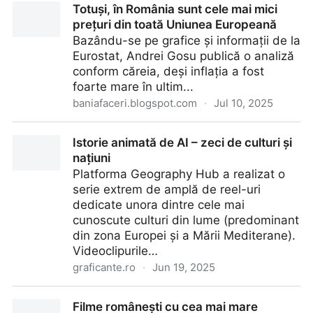
Totuși, în România sunt cele mai mici
2025 și unde pot fi ele văzute
prețuri din toată Uniunea Europeană
Bazându-se pe grafice și informații de la
Eurostat, Andrei Gosu publică o analiză
conform căreia, deși inflația a fost
foarte mare în ultim...
baniafaceri.blogspot.com
·
Jul 10, 2025
Totuși, în România sunt cele mai mici prețuri din
Istorie animată de AI – zeci de culturi și
toată Uniunea Europeană
națiuni
Platforma Geography Hub a realizat o
serie extrem de amplă de reel-uri
dedicate unora dintre cele mai
cunoscute culturi din lume (predominant
din zona Europei și a Mării Mediterane).
Videoclipurile…
graficante.ro
·
Jun 19, 2025
Istorie animată de AI – zeci de culturi și națiuni
Filme românești cu cea mai mare