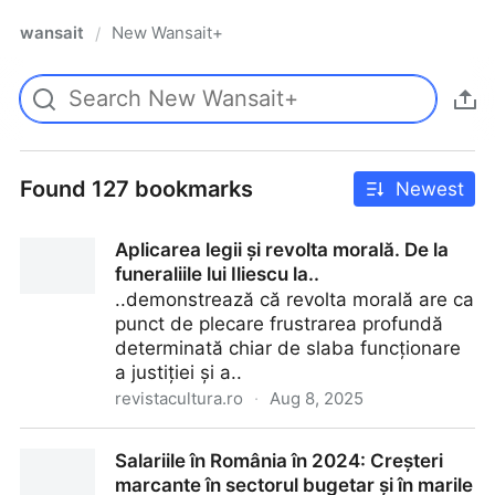
wansait
New Wansait+
/
Found 127 bookmarks
Newest
Aplicarea legii și revolta morală. De la
funeraliile lui Iliescu la..
..demonstrează că revolta morală are ca
punct de plecare frustrarea profundă
determinată chiar de slaba funcționare
a justiției și a..
revistacultura.ro
·
Aug 8, 2025
Aplicarea legii și revolta morală. De la funeraliile lui
Salariile în România în 2024: Creșteri
Iliescu la..
marcante în sectorul bugetar și în marile