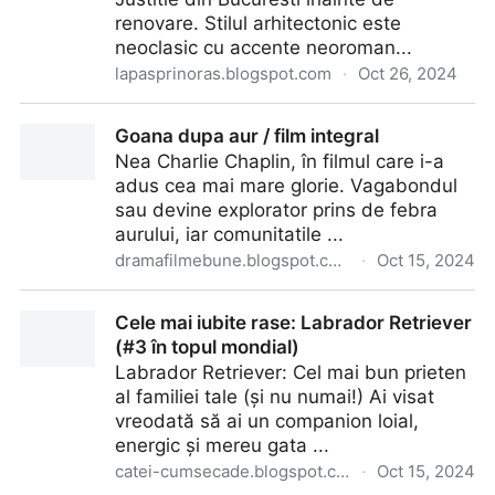
renovare. Stilul arhitectonic este
neoclasic cu accente neoroman...
lapasprinoras.blogspot.com
·
Oct 26, 2024
Palatul de Justitie din Bucuresti (poze vechi)
Goana dupa aur / film integral
Nea Charlie Chaplin, în filmul care i-a
adus cea mai mare glorie. Vagabondul
sau devine explorator prins de febra
aurului, iar comunitatile ...
dramafilmebune.blogspot.com
·
Oct 15, 2024
Goana dupa aur / film integral
Cele mai iubite rase: Labrador Retriever
(#3 în topul mondial)
Labrador Retriever: Cel mai bun prieten
al familiei tale (și nu numai!) Ai visat
vreodată să ai un companion loial,
energic și mereu gata ...
catei-cumsecade.blogspot.com
·
Oct 15, 2024