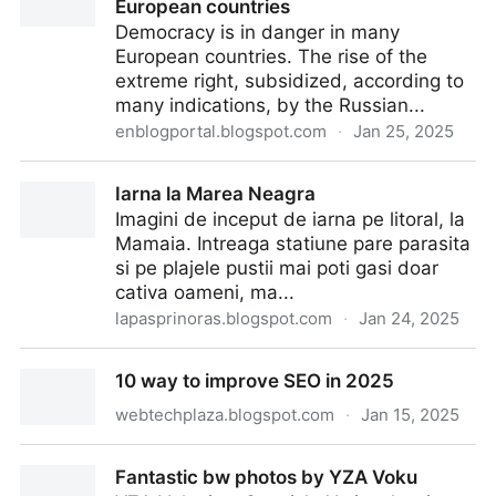
European countries
Democracy is in danger in many
European countries. The rise of the
extreme right, subsidized, according to
many indications, by the Russian...
enblogportal.blogspot.com
·
Jan 25, 2025
Huge demonstrations in several European countries
Iarna la Marea Neagra
Imagini de inceput de iarna pe litoral, la
Mamaia. Intreaga statiune pare parasita
si pe plajele pustii mai poti gasi doar
cativa oameni, ma...
lapasprinoras.blogspot.com
·
Jan 24, 2025
Iarna la Marea Neagra
10 way to improve SEO in 2025
webtechplaza.blogspot.com
·
Jan 15, 2025
10 way to improve SEO in 2025
Fantastic bw photos by YZA Voku