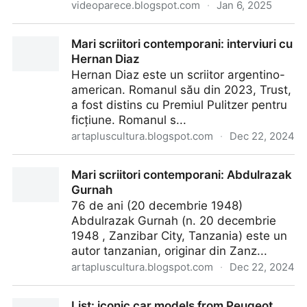
videoparece.blogspot.com
·
Jan 6, 2025
O Brexit foi um sucesso ou um desastre?
Mari scriitori contemporani: interviuri cu
Hernan Diaz
Hernan Diaz este un scriitor argentino-
american. Romanul său din 2023, Trust,
a fost distins cu Premiul Pulitzer pentru
ficțiune. Romanul s...
artapluscultura.blogspot.com
·
Dec 22, 2024
Mari scriitori contemporani: interviuri cu Hernan Diaz
Mari scriitori contemporani: Abdulrazak
Gurnah
76 de ani (20 decembrie 1948)
Abdulrazak Gurnah (n. 20 decembrie
1948 , Zanzibar City, Tanzania) este un
autor tanzanian, originar din Zanz...
artapluscultura.blogspot.com
·
Dec 22, 2024
Mari scriitori contemporani: Abdulrazak Gurnah
List: iconic car models from Peugeot