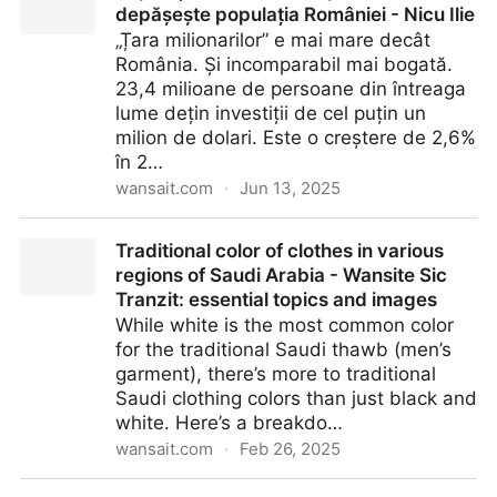
depășește populația României - Nicu Ilie
„Țara milionarilor” e mai mare decât
România. Și incomparabil mai bogată.
23,4 milioane de persoane din întreaga
lume dețin investiții de cel puțin un
milion de dolari. Este o creștere de 2,6%
în 2…
wansait.com
·
Jun 13, 2025
Populația de milionari a planetei depășește populația
Traditional color of clothes in various
României - Nicu Ilie
regions of Saudi Arabia - Wansite Sic
Tranzit: essential topics and images
While white is the most common color
for the traditional Saudi thawb (men’s
garment), there’s more to traditional
Saudi clothing colors than just black and
white. Here’s a breakdo…
wansait.com
·
Feb 26, 2025
Traditional color of clothes in various regions of