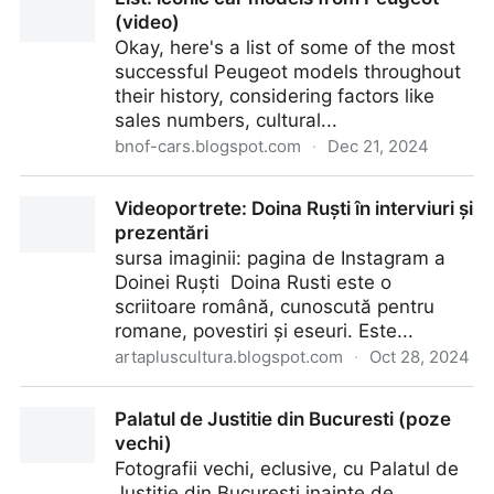
(video)
Okay, here's a list of some of the most
successful Peugeot models throughout
their history, considering factors like
sales numbers, cultural...
bnof-cars.blogspot.com
·
Dec 21, 2024
List: iconic car models from Peugeot (video)
Videoportrete: Doina Ruști în interviuri și
prezentări
sursa imaginii: pagina de Instagram a
Doinei Ruști Doina Rusti este o
scriitoare română, cunoscută pentru
romane, povestiri și eseuri. Este...
artapluscultura.blogspot.com
·
Oct 28, 2024
Videoportrete: Doina Ruști în interviuri și prezentări
Palatul de Justitie din Bucuresti (poze
vechi)
Fotografii vechi, eclusive, cu Palatul de
Justitie din Bucuresti inainte de