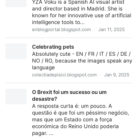
YZA Voku is a Spanish AI visual artist
and director based in Madrid. She is
known for her innovative use of artificial
intelligence tools to...
enblogportal.blogspot.com
·
Jan 11, 2025
Fantastic bw photos by YZA Voku
Celebrating pets
Absolutely cute - EN / FR / IT / ES / DE /
NO / RO, because the images speak any
language
colectiadepisici.blogspot.com
·
Jan 9, 2025
Celebrating pets
O Brexit foi um sucesso ou um
desastre?
A resposta curta é: um pouco. A
questão é que foi um péssimo negócio,
mas que um Estado com a força
económica do Reino Unido poderia
pagar. ...