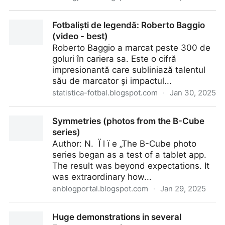
Iarnă grea (galerie foto)
Fotbaliști de legendă: Roberto Baggio
(video - best)
Roberto Baggio a marcat peste 300 de
goluri în cariera sa. Este o cifră
impresionantă care subliniază talentul
său de marcator și impactul...
statistica-fotbal.blogspot.com
·
Jan 30, 2025
Fotbaliști de legendă: Roberto Baggio (video - best)
Symmetries (photos from the B-Cube
series)
Author: N. Ï l ï e „The B-Cube photo
series began as a test of a tablet app.
The result was beyond expectations. It
was extraordinary how...
enblogportal.blogspot.com
·
Jan 29, 2025
Symmetries (photos from the B-Cube series)
Huge demonstrations in several