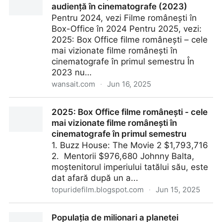
audiență în cinematografe (2023)
Pentru 2024, vezi Filme românești în
Box-Office în 2024 Pentru 2025, vezi:
2025: Box Office filme românești – cele
mai vizionate filme românești în
cinematografe în primul semestru În
2023 nu…
wansait.com
·
Jun 16, 2025
Filme românești cu cea mai mare audiență în
2025: Box Office filme românești - cele
cinematografe (2023)
mai vizionate filme românești în
cinematografe în primul semestru
1. Buzz House: The Movie 2 $1,793,716
2. Mentorii $976,680 Johnny Balta,
moștenitorul imperiului tatălui său, este
dat afară după un a...
topuridefilm.blogspot.com
·
Jun 15, 2025
2025: Box Office filme românești - cele mai vizionate
Populația de milionari a planetei
filme românești în cinematografe în primul semestru