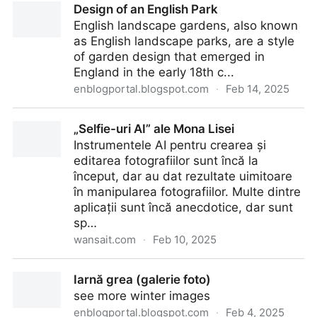
Design of an English Park
Saudi Arabia - Wansite Sic Tranzit: essential topics
English landscape gardens, also known
and images
as English landscape parks, are a style
of garden design that emerged in
England in the early 18th c...
enblogportal.blogspot.com
·
Feb 14, 2025
Design of an English Park
„Selfie-uri AI” ale Mona Lisei
Instrumentele AI pentru crearea și
editarea fotografiilor sunt încă la
început, dar au dat rezultate uimitoare
în manipularea fotografiilor. Multe dintre
aplicații sunt încă anecdotice, dar sunt
sp…
wansait.com
·
Feb 10, 2025
„Selfie-uri AI” ale Mona Lisei
Iarnă grea (galerie foto)
see more winter images
enblogportal.blogspot.com
·
Feb 4, 2025