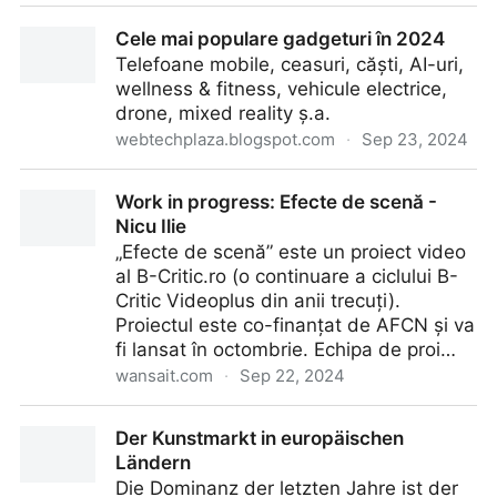
Cele mai iubite rase: Labrador Retriever (#3 în topul
Cele mai populare gadgeturi în 2024
mondial)
Telefoane mobile, ceasuri, căști, AI-uri,
wellness & fitness, vehicule electrice,
drone, mixed reality ș.a.
webtechplaza.blogspot.com
·
Sep 23, 2024
Cele mai populare gadgeturi în 2024
Work in progress: Efecte de scenă -
Nicu Ilie
„Efecte de scenă” este un proiect video
al B-Critic.ro (o continuare a ciclului B-
Critic Videoplus din anii trecuți).
Proiectul este co-finanțat de AFCN și va
fi lansat în octombrie. Echipa de proi…
wansait.com
·
Sep 22, 2024
Work in progress: Efecte de scenă - Nicu Ilie
Der Kunstmarkt in europäischen
Ländern
Die Dominanz der letzten Jahre ist der