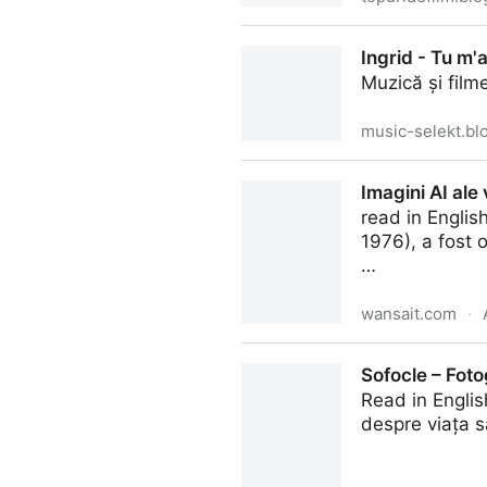
Aprilie 2024 - Cele mai viz
Ingrid - Tu m'a
Muzică și film
music-selekt.bl
Ingrid - Tu m'a promis / Tu 
Imagini AI ale 
read in Englis
1976), a fost 
…
wansait.com
·
Imagini AI ale vechilor scriit
Sofocle – Fotog
Read in Englis
despre viața s