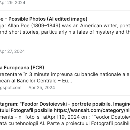
Apr 29, 2024
 (Imagini editate cu AI)
e – Possible Photos (AI edited image)
ar Allan Poe (1809–1849) was an American writer, poet, 
and short stories, particularly his tales of mystery and t
Apr 27, 2024
Photos (AI edited image)
la Europeana (ECB)
rezentare în 3 minute impreuna cu bancile nationale al
ean al Bancilor Centrale – Eu...
ogspot.com
·
Apr 25, 2024
(ECB)
nstagram: "Feodor Dostoievski - portrete posibile. Imagin
tului Fotografii posibile https://wansait.com/category/ni
ments - ni_foto_si_aiApril 19, 2024 on : "Feodor Dostoiev
ă cu tehnologii AI. Parte a proiectului Fotografii posibil