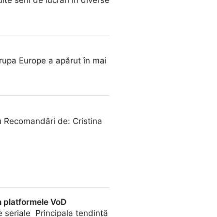
e serii de lucrări în diverse
rupa Europe a apărut în mai
u Recomandări de: Cristina
în platformele VoD
e seriale Principala tendință