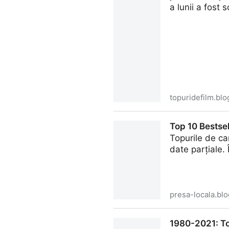
a lunii a fost
topuridefilm.bl
Mai 2024: cele mai populare 
Top 10 Bestsel
Topurile de car
date parțiale. 
presa-locala.bl
Top 10 Bestselleruri ale edi
1980-2021: Top