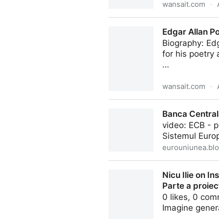
wansait.com
·
Sofocle – Fotografii posibile
Edgar Allan Po
Biography: Edg
for his poetry 
…
wansait.com
·
Edgar Allan Poe – Possible 
Banca Centra
video: ECB - p
Sistemul Europ
eurouniunea.bl
Banca Centrala Europeana 
Nicu Ilie on I
Parte a proiec
0 likes, 0 com
Imagine generat