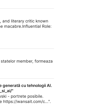
and literary critic known
he macabre.Influential Role:
e statelor member, formeaza
e generată cu tehnologii AI.
_si_ai/"
ski - portrete posibile.
e https://wansait.com/c...".