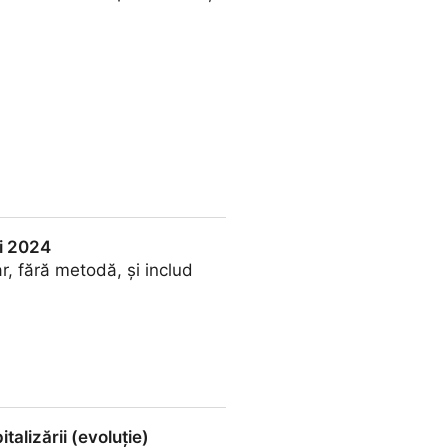
 VoD
ai 2024
ar, fără metodă, și includ
alizării (evoluție)