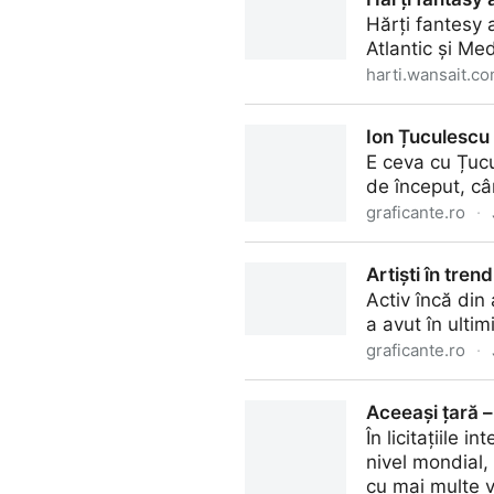
Hărți fantesy a
Atlantic și Me
harti.wansait.c
Hărți fantasy ale Franței
Ion Țuculescu –
E ceva cu Țucu
de început, câ
graficante.ro
·
Ion Țuculescu – Peisaj folclo
Artiști în tren
Activ încă din 
a avut în ultim
graficante.ro
·
Artiști în trend: Felix Aftene
Aceeași țară – 
În licitațiile 
nivel mondial,
cu mai multe v