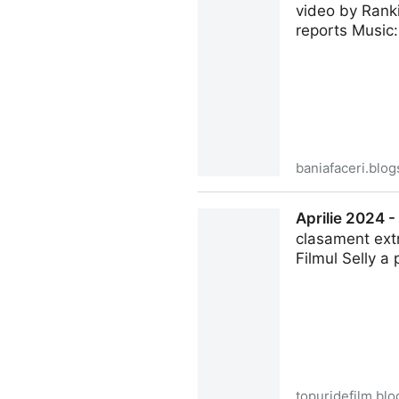
video by Rank
reports Music:
baniafaceri.blo
1980-2021: Topul celor mai m
Aprilie 2024 -
clasament ext
Filmul Selly a 
topuridefilm.bl