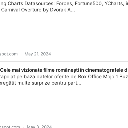
ing Charts Datasources: Forbes, Fortune500, YCharts, i
 Carnival Overture by Dvorak A...
gspot.com
·
May 21, 2024
ari companii din lume după valoarea capitalizării (evolu
 Cele mai vizionate filme românești în cinematografele 
rapolat pe baza datelor oferite de Box Office Mojo 1 B
pregătit multe surprize pentru part...
ogspot.com
·
May 3, 2024