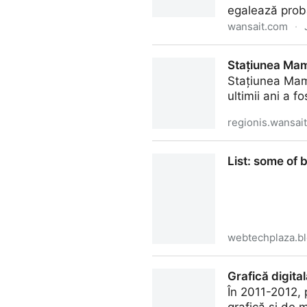
egalează prob
wansait.com
·
Aceeași țară – două seturi de 
Stațiunea Mama
Stațiunea Mama
ultimii ani a 
regionis.wansai
Stațiunea Mamaia va împlini
List: some of 
webtechplaza.b
List: some of best translati
Grafică digital
În 2011-2012,