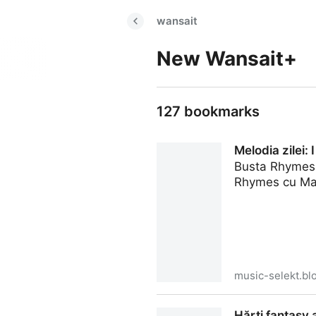
wansait
New Wansait+
127 bookmarks
Melodia zilei
Busta Rhymes 
Rhymes cu Mari
music-selekt.bl
Melodia zilei: I know what
Hărți fantasy 