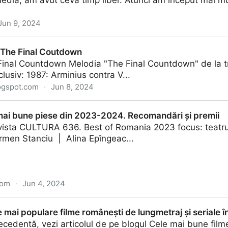
media, am avut ceva timp liber. Atunci am început mai mult
Jun 9, 2024
- Nicu Ilie
- The Final Coutdown
Final Countdown Melodia "The Final Countdown" de la t
clusiv: 1987: Arminius contra V...
ogspot.com
·
Jun 8, 2024
outdown
 mai bune piese din 2023-2024. Recomandări și premii
evista CULTURA 636. Best of Romania 2023 focus: teatr
rmen Stanciu | Alina Epîngeac...
com
·
Jun 4, 2024
e din 2023-2024. Recomandări și premii
 mai populare filme românești de lungmetraj și seriale 
ecedentă, vezi articolul de pe blogul Cele mai bune film