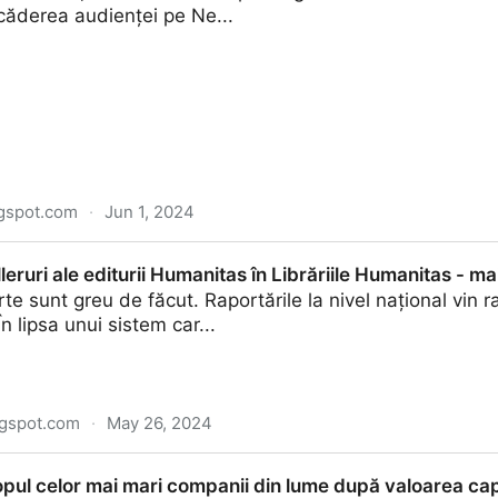
 scăderea audienței pe Ne...
ogspot.com
·
Jun 1, 2024
filme românești de lungmetraj și seriale în platformele
leruri ale editurii Humanitas în Librăriile Humanitas - m
te sunt greu de făcut. Raportările la nivel național vin r
În lipsa unui sistem car...
ogspot.com
·
May 26, 2024
turii Humanitas în Librăriile Humanitas - mai 2024
ul celor mai mari companii din lume după valoarea capit