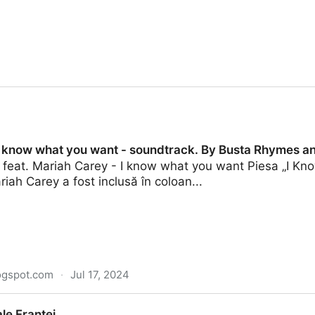
: I know what you want - soundtrack. By Busta Rhymes 
feat. Mariah Carey - I know what you want Piesa „I K
ah Carey a fost inclusă în coloan...
ogspot.com
·
Jul 17, 2024
 you want - soundtrack. By Busta Rhymes and Mariah Ca
ale Franței