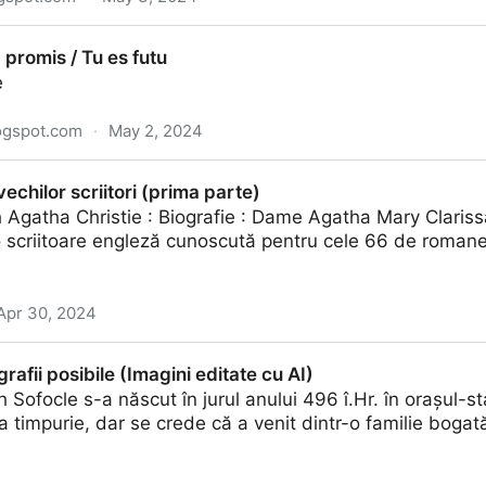
ionate filme românești în cinematografele din România
 promis / Tu es futu
e
ogspot.com
·
May 2, 2024
es futu
vechilor scriitori (prima parte)
h Agatha Christie : Biografie : Dame Agatha Mary Clariss
o scriitoare engleză cunoscută pentru cele 66 de romane po
Apr 30, 2024
ori (prima parte)
rafii posibile (Imagini editate cu AI)
h Sofocle s-a născut în jurul anului 496 î.Hr. în orașul-s
a timpurie, dar se crede că a venit dintr-o familie bogată