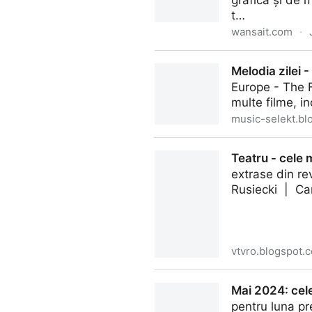
grafică și de 
t…
wansait.com
·
Grafică digitală: Pixopictura 
Melodia zilei 
Europe - The 
multe filme, in
music-selekt.bl
Melodia zilei - The Final C
Teatru - cele
extrase din r
Rusiecki | Ca
vtvro.blogspot.
Teatru - cele mai bune pies
Mai 2024: cele
pentru luna pr