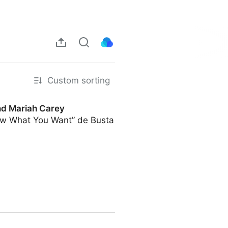
Custom sorting
and Mariah Carey
now What You Want” de Busta
rey