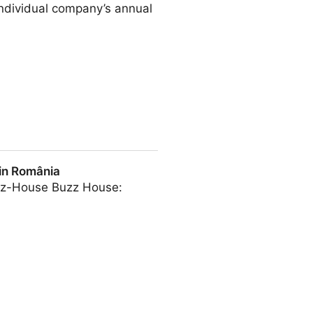
ndividual company’s annual
ție)
din România
uzz-House Buzz House: