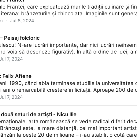
le Franței, care exploatează marile tradiții culinare și fin
diterana: brânzeturile și chiocolata. Imaginile sunt gene
om
·
Jul 8, 2024
 Peisaj folcloric
lescu! N-are lucrări importante, dar nici lucrări neînsem
nd voia să deseneze figurativ). În altă ordine de idei, a
Jul 7, 2024
ric
d: Felix Aftene
anii 1990, când abia terminase studiile la universitatea d
ii ani o remarcabilă creștere în licitații. Aproape 200 de
Jul 7, 2024
două seturi de artiști - Nicu Ilie
internaționale, arta românească se vede radical diferit dec
 Brâncuși este, la mare distanță, cel mai important artis
ânzări la peste 20 de milioane – i-au stabilit o cotă care