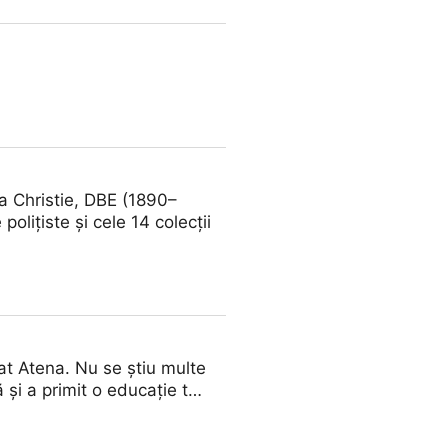
a Christie, DBE (1890–
lițiste și cele 14 colecții
tat Atena. Nu se știu multe
 și a primit o educație t…