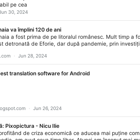
abil pe cea
Jun 30, 2024
artiști - Nicu Ilie
ia va împlini 120 de ani
ia a fost prima de pe litoralul românesc. Mult timp a fo
fost detronată de Eforie, dar după pandemie, prin investiț
t.com
·
Jun 28, 2024
 120 de ani
best translation software for Android
logspot.com
·
Jun 26, 2024
on software for Android
ă: Pixopictura - Nicu Ilie
 profitând de criza economică ce aducea mai puține com