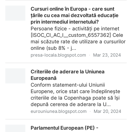
Portugalia - date esentiale
Cursuri online în Europa - care sunt
țările cu cea mai dezvoltată educație
prin intermediul internetului?
Persoane fizice - activități pe internet
[ISOC_CI_AC_I__custom_6557362] Cele
mai scăzute rate de utilizare a cursurilor
online (sub 8% - j...
presa-locala.blogspot.com
·
Mar 23, 2024
Cursuri online în Europa - care sunt țările cu cea mai
Criteriile de aderare la Uniunea
dezvoltată educație prin intermediul internetului?
Europeană
Conform statement-ului Uniunii
Europene, orice stat care îndeplinește
criteriile de la Copenhaga poate să își
depună cererea de aderare la U...
eurouniunea.blogspot.com
·
Mar 20, 2024
Criteriile de aderare la Uniunea Europeană
Parlamentul European (PE) -