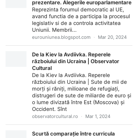
prezentare. Alegerile europarlamentare
Reprezinta forumul democratic al UE,
avand functia de a participa la procesul
legislativ si de a controla activitatea
Uniunii. Membrii...
eurouniunea.blogspot.com
·
Mar 20, 2024
Parlamentul European (PE) - prezentare. Alegerile
De la Kiev la Avdiivka. Reperele
europarlamentare
războiului din Ucraina | Observator
Cultural
De la Kiev la Avdiivka. Reperele
războiului din Ucraina | Sute de mii de
morți și răniți, milioane de refugiați,
distrugeri de sute de miliarde de euro și
o lume divizată între Est (Moscova) și
Occident. Sînt
observatorcultural.ro
·
Mar 1, 2024
De la Kiev la Avdiivka. Reperele războiului din
Scurtă comparație între curricula
Ucraina | Observator Cultural