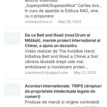
autorul volumului
„Superpolitik/Superpolitica” Cartea dvs.,
în curs de apariție la Editura RAO, vine
cu o propunere
revistacultura.ro
·
May 28, 2024
„Ne aflăm într-o fază de tranziție, care cuprinde
De ce Belt and Road (noul Drum al
redistribuiri masive de putere în sistemul
Mătăsii), marele proiect internațional al
internațional și reinterpretări ale unor concepte de
Chinei, a ajuns un dezastru
legitimitate” - Revista Cultura
Video realizat de The Invisible Hand
Inițiativa Belt and Road a Chinei a fost
cândva lăudată drept cele mai
ambițioase și inovatoare proiec...
zzarilelumii.blogspot.com
·
May 21, 2024
De ce Belt and Road (noul Drum al Mătăsii), marele
Acorduri internationale: TRIPS (drepturi
proiect internațional al Chinei, a ajuns un dezastru
de proprietate intelectuala legate de
comert)
Produse de marcă și origine controlată