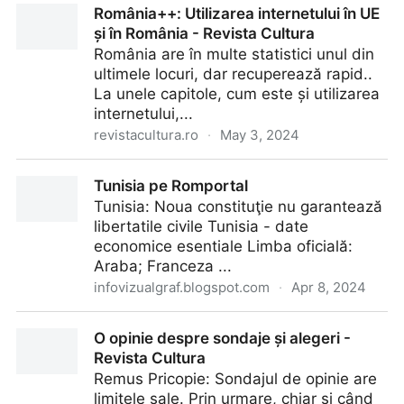
România++: Utilizarea internetului în UE
și în România - Revista Cultura
România are în multe statistici unul din
ultimele locuri, dar recuperează rapid..
La unele capitole, cum este și utilizarea
internetului,...
revistacultura.ro
·
May 3, 2024
România++: Utilizarea internetului în UE și în
Tunisia pe Romportal
România - Revista Cultura
Tunisia: Noua constituţie nu garantează
libertatile civile Tunisia - date
economice esentiale Limba oficială:
Araba; Franceza ...
infovizualgraf.blogspot.com
·
Apr 8, 2024
Tunisia pe Romportal
O opinie despre sondaje și alegeri -
Revista Cultura
Remus Pricopie: Sondajul de opinie are
limitele sale. Prin urmare, chiar și când