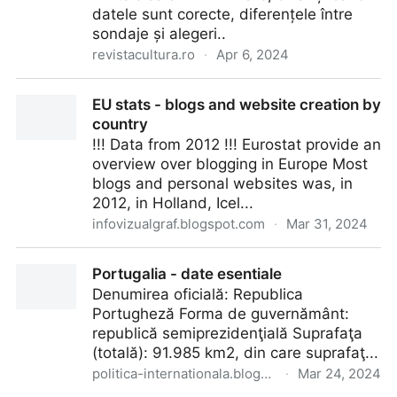
datele sunt corecte, diferențele între
sondaje și alegeri..
revistacultura.ro
·
Apr 6, 2024
O opinie despre sondaje și alegeri - Revista Cultura
EU stats - blogs and website creation by
country
!!! Data from 2012 !!! Eurostat provide an
overview over blogging in Europe Most
blogs and personal websites was, in
2012, in Holland, Icel...
infovizualgraf.blogspot.com
·
Mar 31, 2024
EU stats - blogs and website creation by country
Portugalia - date esentiale
Denumirea oficială: Republica
Portugheză Forma de guvernământ:
republică semiprezidenţială Suprafaţa
(totală): 91.985 km2, din care suprafaţ...
politica-internationala.blogspot.com
·
Mar 24, 2024