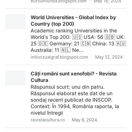
eurouniunea.blogspot.com
·
May 18, 2024
Acorduri internationale: TRIPS (drepturi de
World Universities - Global Index by
proprietate intelectuala legate de comert)
Country (top 200)
Academic ranking Universities in the
World's Top 200: 🇺🇸 USA: 56 🇬🇧 UK:
25 🇩🇪 Germany: 21 🇨🇳 China: 13 🇦🇺
Australia: 11 🇳🇱 Ne...
infovizualgraf.blogspot.com
·
May 12, 2024
World Universities - Global Index by Country (top
Câți români sunt xenofobi? - Revista
200)
Cultura
Răspunsul scurt: unu din patru.
Răspunsul elaborat este dat de un
sondaj recent publicat de INSCOP.
Context: În 1994, România raporta, la
nivelul întregii
revistacultura.ro
·
May 6, 2024
Câți români sunt xenofobi? - Revista Cultura