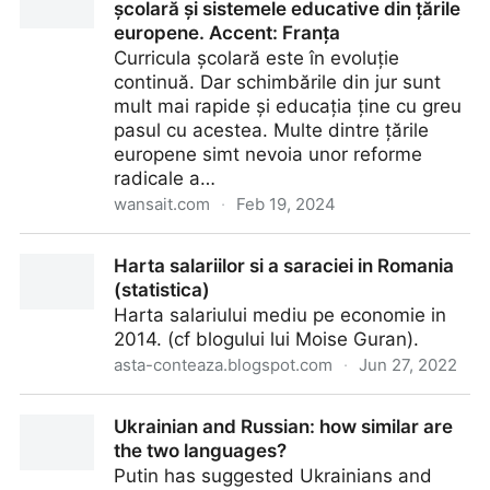
școlară și sistemele educative din țările
europene. Accent: Franța
Curricula școlară este în evoluție
continuă. Dar schimbările din jur sunt
mult mai rapide și educația ține cu greu
pasul cu acestea. Multe dintre țările
europene simt nevoia unor reforme
radicale a…
wansait.com
·
Feb 19, 2024
Scurtă comparație între curricula școlară și sistemele
Harta salariilor si a saraciei in Romania
educative din țările europene. Accent: Franța
(statistica)
Harta salariului mediu pe economie in
2014. (cf blogului lui Moise Guran).
asta-conteaza.blogspot.com
·
Jun 27, 2022
Harta salariilor si a saraciei in Romania (statistica)
Ukrainian and Russian: how similar are
the two languages?
Putin has suggested Ukrainians and