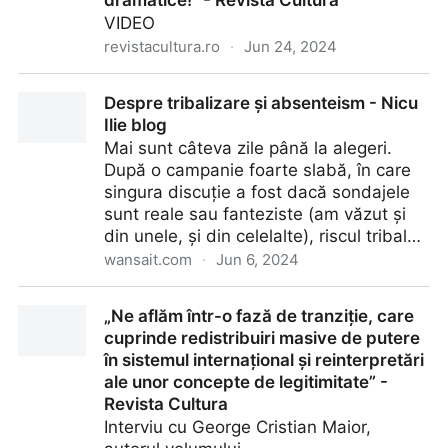
dramatice!” - Revista Cultura
VIDEO
revistacultura.ro
·
Jun 24, 2024
„Reforma Uniunii Europene este urgentă, pentru că
Despre tribalizare și absenteism - Nicu
trăim vremuri dramatice!” - Revista Cultura
Ilie blog
Mai sunt câteva zile până la alegeri.
După o campanie foarte slabă, în care
singura discuție a fost dacă sondajele
sunt reale sau fanteziste (am văzut și
din unele, și din celelalte), riscul tribal…
wansait.com
·
Jun 6, 2024
Despre tribalizare și absenteism - Nicu Ilie blog
„Ne aflăm într-o fază de tranziție, care
cuprinde redistribuiri masive de putere
în sistemul internațional și reinterpretări
ale unor concepte de legitimitate” -
Revista Cultura
Interviu cu George Cristian Maior,