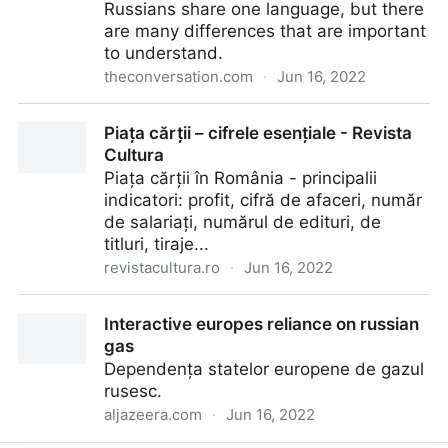
Russians share one language, but there
are many differences that are important
to understand.
theconversation.com
·
Jun 16, 2022
Ukrainian and Russian: how similar are the two
Piața cărții – cifrele esențiale - Revista
languages?
Cultura
Piața cărții în România - principalii
indicatori: profit, cifră de afaceri, număr
de salariați, numărul de edituri, de
titluri, tiraje...
revistacultura.ro
·
Jun 16, 2022
Piața cărții – cifrele esențiale - Revista Cultura
Interactive europes reliance on russian
gas
Dependența statelor europene de gazul
rusesc.
aljazeera.com
·
Jun 16, 2022