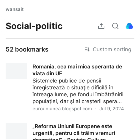
wansait
Social-politic
52 bookmarks
Custom sorting
Romania, cea mai mica speranta de
viata din UE
Sistemele publice de pensii
înregistrează o situaţie dificilă în
întreaga lume, pe fondul îmbătrânirii
populaţiei, dar şi al creşterii spera...
eurouniunea.blogspot.com
·
Jul 9, 2024
Romania, cea mai mica speranta de viata din UE
„Reforma Uniunii Europene este
urgentă, pentru că trăim vremuri