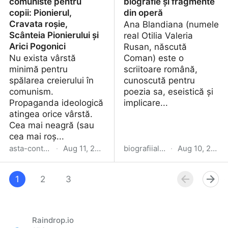
comuniste pentru
biografie și fragmente
copii: Pionierul,
din operă
Cravata roșie,
Ana Blandiana (numele
Scânteia Pionierului și
real Otilia Valeria
Arici Pogonici
Rusan, născută
Nu exista vârstă
Coman) este o
minimă pentru
scriitoare română,
spălarea creierului în
cunoscută pentru
comunism.
poezia sa, eseistică și
Propaganda ideologică
implicare...
atingea orice vârstă.
Cea mai neagră (sau
cea mai roș...
asta-conteaza.blogspot.com
·
Aug 11, 2024
biografiialese.blogspot.com
·
Aug 10, 2024
Vechi publicații
Ana Blandiana - scurtă
comuniste pentru copii:
1
2
3
biografie și fragmente
Pionierul, Cravata roșie,
din operă
Scânteia Pionierului și
Arici Pogonici
Raindrop.io