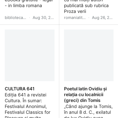
- in limba romana
publicată sub rubrica
Proza verii
biblioteca.wansait.com
·
Aug 30, 2024
romanialiterara.com
·
Aug 26, 2024
Free download –
33-34/2024
Biblioteca PDF
CULTURA 641
Poetul latin Ovidiu și
relația cu localnicii
Ediția 641 a revistei
(greci) din Tomis
Cultura. În sumar:
Festivalul Anonimul,
„Când ajunge la Tomis,
Festivalul Classics for
în anul 8 d. C., exilatul