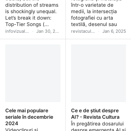
distribution of streams
într-o varietate de
is shockingly unequal.
medii, la intersecția
Let’s break it down:
fotografiei cu arta
Top-Tier Songs (...
textilă, desenul sau
infovizualgraf.blogspot.com
·
Jan 30, 2025
revistacultura.ro
·
Jan 6, 2025
The truth about
Portret de artist: Aurora
streaming (Spotify
Király - Revista Cultura
audiences)
Cele mai populare
Ce e de știut despre
seriale în decembrie
AI? - Revista Cultura
2024
În pregătirea dosarului
Videoclipuri si
despre emergența AI și