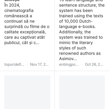
În 2024,
sentence structure, the
cinematografia
system has been
românească a
trained using the texts
continuat să ne
of 10,000 Dutch-
surprindă cu filme de o
language e-books.
calitate excepțională,
Additionally, the
care au captivat atât
system was trained to
publicul, cât și c...
mimic the literary
styles of such
renowned authors as
Asimov...
topuridefilm.blogspot.com
·
Nov 17, 2024
enblogportal.blogspot.com
·
Oct 26, 2024
Cele mai bune filme
How to train your robot
românești din 2024: O
to write literature?
selecție