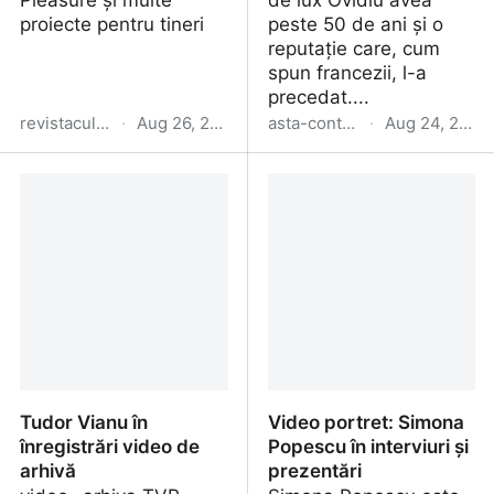
Pleasure și multe
de lux Ovidiu avea
proiecte pentru tineri
peste 50 de ani și o
reputație care, cum
spun francezii, l-a
precedat....
revistacultura.ro
·
Aug 26, 2024
asta-conteaza.blogspot.com
·
Aug 24, 2024
CULTURA 641
Poetul latin Ovidiu și
relația cu localnicii (greci)
din Tomis
Tudor Vianu în
Video portret: Simona
înregistrări video de
Popescu în interviuri și
arhivă
prezentări