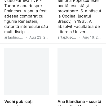
video -arhiva TVR -
Simona Popescu este
Tudor Vianu despre
poetă, eseistă și
Eminescu Vianu a fost
prozatoare. S-a născut
adesea comparat cu
la Codlea, județul
figurile Renașterii,
Brașov, în 1965. A
datorită interesului său
absolvit Facultatea de
multidiscipl...
Litere a Universi...
artapluscultura.blogspot.com
·
Aug 23, 2024
artapluscultura.blogspot.com
·
Aug 16, 2024
Tudor Vianu în
Video portret: Simona
înregistrări video de
Popescu în interviuri și
arhivă
prezentări
Vechi publicații
Ana Blandiana - scurtă