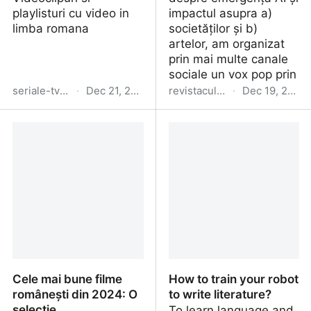
playlisturi cu video in
impactul asupra a)
limba romana
societăților și b)
artelor, am organizat
prin mai multe canale
sociale un vox pop prin
seriale-tv-vod-online.blogspot.com
·
Dec 21, 2024
revistacultura.ro
·
Dec 19, 2024
Cele mai populare seriale
Ce e de știut despre AI?
în decembrie 2024
- Revista Cultura
Cele mai bune filme
How to train your robot
românești din 2024: O
to write literature?
selecție
To learn language and