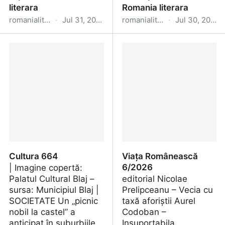
literara
Romania literara
romanialiterara.com
·
Jul 31, 2026
romanialiterara.com
·
Jul 30, 2026
31/2026 – Romania
29-30/2026 – Romania
literara
literara
Cultura 664
Viața Românească
6/2026
| Imagine copertă:
Palatul Cultural Blaj –
editorial Nicolae
sursa: Municipiul Blaj |
Prelipceanu – Vecia cu
SOCIETATE Un „picnic
taxă aforiștii Aurel
nobil la castel” a
Codoban –
anticipat în suburbiile
Insuportabila