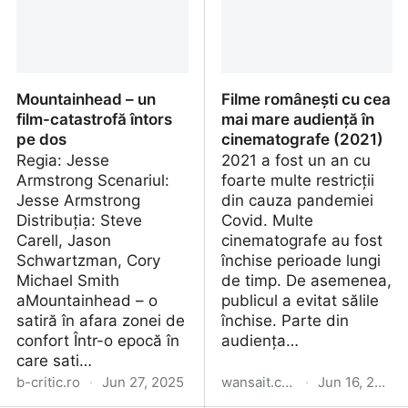
Mountainhead – un
Filme românești cu cea
film-catastrofă întors
mai mare audiență în
pe dos
cinematografe (2021)
Regia: Jesse
2021 a fost un an cu
Armstrong Scenariul:
foarte multe restricții
Jesse Armstrong
din cauza pandemiei
Distribuția: Steve
Covid. Multe
Carell, Jason
cinematografe au fost
Schwartzman, Cory
închise perioade lungi
Michael Smith
de timp. De asemenea,
aMountainhead – o
publicul a evitat sălile
satiră în afara zonei de
închise. Parte din
confort Într-o epocă în
audiența…
care sati…
b-critic.ro
·
Jun 27, 2025
wansait.com
·
Jun 16, 2025