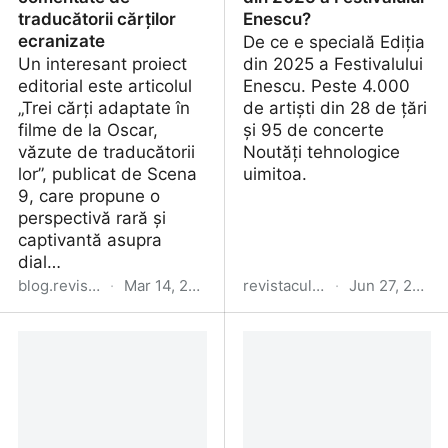
traducătorii cărților
Enescu?
ecranizate
De ce e specială Ediția
Un interesant proiect
din 2025 a Festivalului
editorial este articolul
Enescu. Peste 4.000
„Trei cărți adaptate în
de artiști din 28 de țări
filme de la Oscar,
și 95 de concerte
văzute de traducătorii
Noutăți tehnologice
lor”, publicat de Scena
uimitoa.
9, care propune o
perspectivă rară și
captivantă asupra
dial…
blog.revistacultura.ro
·
Mar 14, 2026
revistacultura.ro
·
Jun 27, 2025
Filme de Oscar
De ce e specială ediția
comentate de
din 2025 a Festivalului
traducătorii cărților
Enescu?
ecranizate