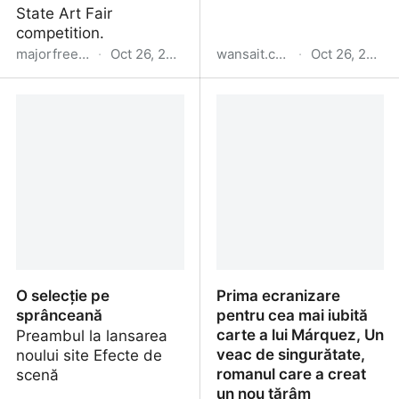
State Art Fair
competition.
majorfreeware.blogspot.com
·
Oct 26, 2024
wansait.com
·
Oct 26, 2024
Tested: Best software to
All About AI Art -
make AI Art
Wansite Sic Tranzit:
essential topics and
images
O selecție pe
Prima ecranizare
sprânceană
pentru cea mai iubită
carte a lui Márquez, Un
Preambul la lansarea
veac de singurătate,
noului site Efecte de
romanul care a creat
scenă
un nou tărâm