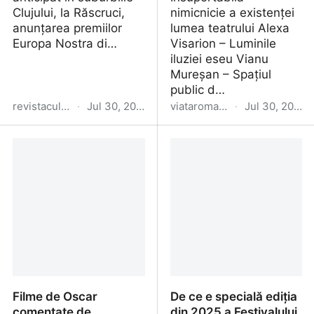
Clujului, la Răscruci,
nimicnicie a existenței
anunțarea premiilor
lumea teatrului Alexa
Europa Nostra di…
Visarion – Luminile
iluziei eseu Vianu
Mureșan – Spațiul
public d…
revistacultura.ro
·
Jul 30, 2026
viataromaneasca.eu
·
Jul 30, 2026
Cultura 664
Viața Românească
6/2026
Filme de Oscar
De ce e specială ediția
comentate de
din 2025 a Festivalului