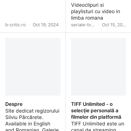
Videoclipuri si
playlisturi cu video in
limba romana
b-critic.ro
·
Oct 19, 2024
seriale-tv-vod-online.blogspot.com
·
Oct 15, 2024
O selecție pe sprânceană
Prima ecranizare pentru
cea mai iubită carte a lui
Márquez, Un veac de
singurătate, romanul car
a creat un nou tărâm
Despre
TIFF Unlimited - o
selecție personală a
SIte dedicat regizorului
filmelor din platformă
Silviu Părcărete.
Available in English
TIFF Unlimited este un
and Romanian. Galerie
canal de streaming