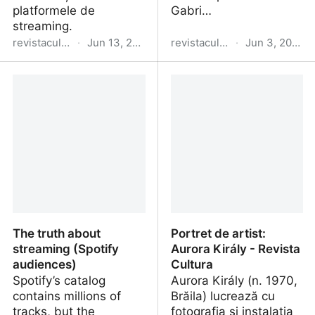
platformele de
Gabri…
streaming.
revistacultura.ro
·
Jun 13, 2025
revistacultura.ro
·
Jun 3, 2025
Tendințe:
Premiile USR 2025
cinematografele și viitorul
lor
The truth about
Portret de artist:
streaming (Spotify
Aurora Király - Revista
audiences)
Cultura
Spotify’s catalog
Aurora Király (n. 1970,
contains millions of
Brăila) lucrează cu
tracks, but the
fotografia și instalația