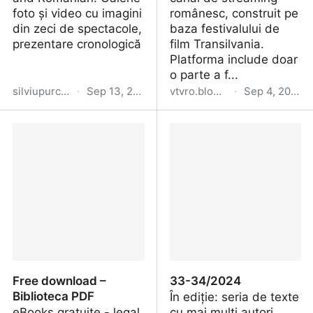
foto și video cu imagini
românesc, construit pe
din zeci de spectacole,
baza festivalului de
prezentare cronologică
film Transilvania.
Platforma include doar
o parte a f...
silviupurcarete.art
·
Sep 13, 2024
vtvro.blogspot.com
·
Sep 4, 2024
Despre
TIFF Unlimited - o
selecție personală a
filmelor din platformă
Free download –
33-34/2024
Biblioteca PDF
În ediție: seria de texte
eBooks gratuite - legal
cu mai mulți autori