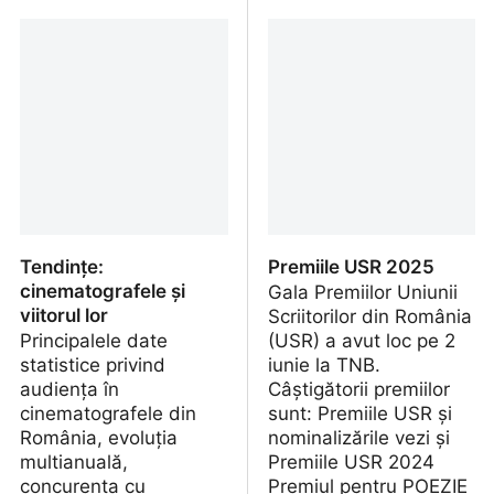
Mountainhead – un film-
Filme românești cu cea
catastrofă întors pe dos
mai mare audiență în
cinematografe (2021)
Tendințe:
Premiile USR 2025
cinematografele și
Gala Premiilor Uniunii
viitorul lor
Scriitorilor din România
Principalele date
(USR) a avut loc pe 2
statistice privind
iunie la TNB.
audiența în
Câștigătorii premiilor
cinematografele din
sunt: Premiile USR și
România, evoluția
nominalizările vezi și
multianuală,
Premiile USR 2024
concurența cu
Premiul pentru POEZIE