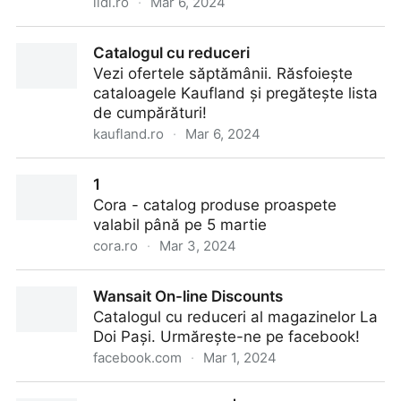
lidl.ro
·
Mar 6, 2024
Leaflets
Catalogul cu reduceri
Vezi ofertele săptămânii. Răsfoiește
cataloagele Kaufland și pregătește lista
de cumpărături!
kaufland.ro
·
Mar 6, 2024
Catalogul cu reduceri
1
Cora - catalog produse proaspete
valabil până pe 5 martie
cora.ro
·
Mar 3, 2024
1
Wansait On-line Discounts
Catalogul cu reduceri al magazinelor La
Doi Pași. Urmărește-ne pe facebook!
facebook.com
·
Mar 1, 2024
Wansait On-line Discounts