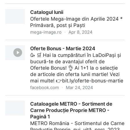
Biggest business websites in the world - top 100
Catalogul lunii
Ofertele Mega-Image din Aprilie 2024 *
Primăvară, post și Paști
mega-image.ro
·
Apr 8, 2024
Catalogul lunii
Oferte Bonus - Martie 2024
🥳 🛒 Hai la cumpărături în LaDoiPași și
bucură-te de avantajul oferit de
Ofertele Bonus! 👌 Ai 1+1 la o selecție
de articole din oferta lunii martie! Vezi
mai multe! 👉bit.ly/oferte-bonus-martie
facebook.com
·
Mar 24, 2024
Oferte Bonus - Martie 2024
Cataloagele METRO - Sortiment de
Carne Producție Proprie METRO -
Pagină 1
METRO România - Sortimentul de Carne
Producție Proprie, pui, vită, porc, 2023