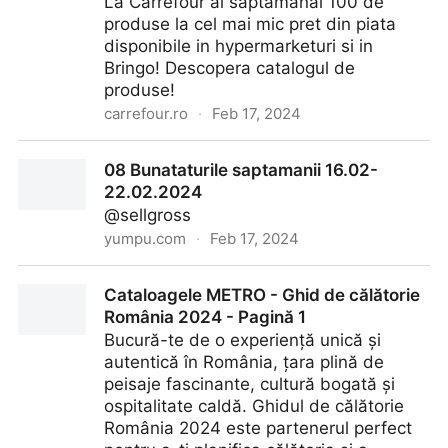
La Carrefour ai saptamanal 100 de
produse la cel mai mic pret din piata
disponibile in hypermarketuri si in
Bringo! Descopera catalogul de
produse!
carrefour.ro
·
Feb 17, 2024
Top 100 Produse la Cel Mai Mic Pret - Carrefour
08 Bunataturile saptamanii 16.02-
22.02.2024
@sellgross
yumpu.com
·
Feb 17, 2024
08 Bunataturile saptamanii 16.02-22.02.2024
Cataloagele METRO - Ghid de călătorie
România 2024 - Pagină 1
Bucură-te de o experiență unică și
autentică în România, țara plină de
peisaje fascinante, cultură bogată și
ospitalitate caldă. Ghidul de călătorie
România 2024 este partenerul perfect