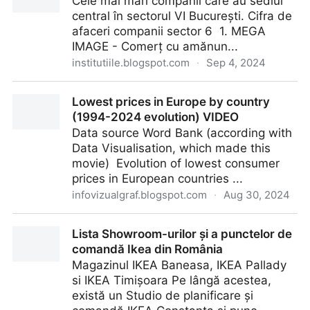
Cele mai mari companii care au sediul
central în sectorul VI București. Cifra de
afaceri companii sector 6 1. MEGA
IMAGE - Comerț cu amănun...
institutiile.blogspot.com
·
Sep 4, 2024
Topul companiilor cu sediul în sectorul 6
Lowest prices in Europe by country
(1994-2024 evolution) VIDEO
Data source Word Bank (according with
Data Visualisation, which made this
movie) Evolution of lowest consumer
prices in European countries ...
infovizualgraf.blogspot.com
·
Aug 30, 2024
Lowest prices in Europe by country (1994-2024
Lista Showroom-urilor și a punctelor de
evolution) VIDEO
comandă Ikea din România
Magazinul IKEA Baneasa, IKEA Pallady
si IKEA Timișoara Pe lângă acestea,
există un Studio de planificare și