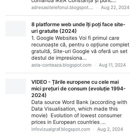
comandă IKEA Constanța și punc...
adresasitelefonul.blogspot.com
·
Aug 22, 2024
Lista Showroom-urilor și a punctelor de comandă
8 platforme web unde îți poți face site-
Ikea din România
uri gratuite (2024)
1. Google Websites Voi fi primul care
recunoaște că, pentru o opțiune complet
gratuită, Site-uri Google vă oferă un set
destul de impresiona...
asta-conteaza.blogspot.com
·
Aug 11, 2024
8 platforme web unde îți poți face site-uri gratuite
VIDEO - Țările europene cu cele mai
(2024)
mici prețuri de consum (evoluție 1994-
2024)
Data source Word Bank (according with
Data Visualisation, which made this
movie) Evolution of lowest consumer
prices in European countries ...
infovizualgraf.blogspot.com
·
Aug 2, 2024