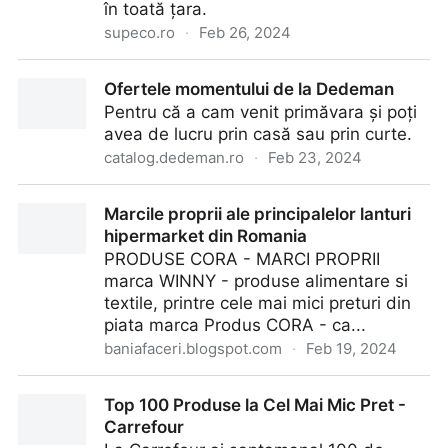
în toată țara.
supeco.ro
·
Feb 26, 2024
Catalog
Ofertele momentului de la Dedeman
Pentru că a cam venit primăvara și poți
avea de lucru prin casă sau prin curte.
catalog.dedeman.ro
·
Feb 23, 2024
Ofertele momentului de la Dedeman
Marcile proprii ale principalelor lanturi
hipermarket din Romania
PRODUSE CORA - MARCI PROPRII
marca WINNY - produse alimentare si
textile, printre cele mai mici preturi din
piata marca Produs CORA - ca...
baniafaceri.blogspot.com
·
Feb 19, 2024
Marcile proprii ale principalelor lanturi hipermarket din
Top 100 Produse la Cel Mai Mic Pret -
Romania
Carrefour