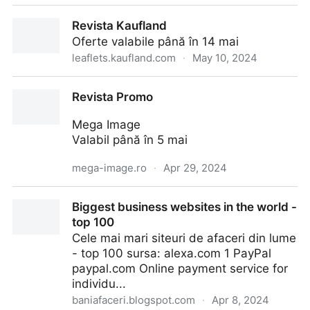
Carrefour Romania - Oferte saptamanale 15-21.05 -
Revista Kaufland
Pagină 1
Oferte valabile până în 14 mai
leaflets.kaufland.com
·
May 10, 2024
Revista Kaufland
Revista Promo
Mega Image
Valabil până în 5 mai
mega-image.ro
·
Apr 29, 2024
Revista Promo
Biggest business websites in the world -
top 100
Cele mai mari siteuri de afaceri din lume
- top 100 sursa: alexa.com 1 PayPal
paypal.com Online payment service for
individu...
baniafaceri.blogspot.com
·
Apr 8, 2024