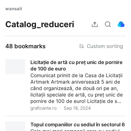
wansait
Catalog_reduceri
48 bookmarks
Custom sorting
Licitație de artă cu preț unic de pornire
de 100 de euro
Comunicat primit de la Casa de Licitații
Artmark Artmark aniversează 5 ani de
când organizează, de două ori pe an,
licitații speciale de artă, cu preț unic de
pornire de 100 de euro! Licitație de s…
graficante.ro
·
Sep 18, 2024
Licitație de artă cu preț unic de pornire de 100 de
Topul companiilor cu sediul în sectorul 6
euro