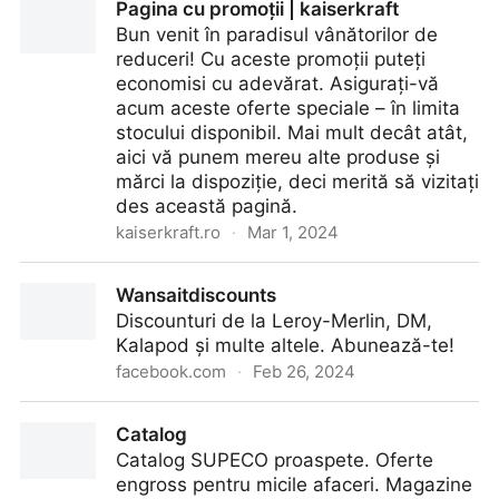
Pagina cu promoții | kaiserkraft
Bun venit în paradisul vânătorilor de
reduceri! Cu aceste promoții puteți
economisi cu adevărat. Asigurați-vă
acum aceste oferte speciale – în limita
stocului disponibil. Mai mult decât atât,
aici vă punem mereu alte produse și
mărci la dispoziție, deci merită să vizitați
des această pagină.
kaiserkraft.ro
·
Mar 1, 2024
Pagina cu promoții | kaiserkraft
Wansaitdiscounts
Discounturi de la Leroy-Merlin, DM,
Kalapod și multe altele. Abunează-te!
facebook.com
·
Feb 26, 2024
Wansaitdiscounts
Catalog
Catalog SUPECO proaspete. Oferte
engross pentru micile afaceri. Magazine