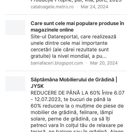
cataloagele.metro.ro
·
Mar 24, 2024
Cataloagele METRO - Sortiment de Carne Producție
Care sunt cele mai populare produse în
Proprie METRO - Pagină 1
magazinele online
Site-ul Datareportal, care realizează
unele dintre cele mai importante
cercetări (ale cărei rezultate sunt
gratuite) la nivel mondial, a pu...
baniafaceri.blogspot.com
·
Mar 20, 2024
Care sunt cele mai populare produse în magazinele
Săptămâna Mobilierului de Grădină |
online
JYSK
REDUCERE DE PÂNĂ LA 60% Între 6.07
- 12.07.2023, te bucuri de până la
60% reducere la o mulțime de piese de
mobilier de grădină, felinare, lămpi
solare, perne de grădină, ca să îți
petreci vara în colțul tău de relaxare pe
terasă, pe balcon sau în grădină. Alege