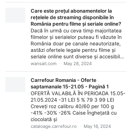
VIDEO - Țările europene cu cele mai mici prețuri de
Care este prețul abonamentelor la
consum (evoluție 1994-2024)
rețelele de streaming disponibile în
România pentru filme și seriale online?
Dacă în urmă cu ceva timp majoritatea
filmelor și serialelor puteau fi văzute în
România doar pe canale neautorizate,
astăzi ofertele legale pentru filme și
seriale online sunt diverse și accesibil…
wansait.com
·
May 28, 2024
Care este prețul abonamentelor la rețelele de
Carrefour Romania - Oferte
streaming disponibile în România pentru filme și
saptamanale 15-21.05 - Pagină 1
seriale online?
OFERTĂ VALABILĂ ÎN PERIOADA 15.05-
21.05.2024 -31 LEI 5 % 79 3 99 LEI
Creveți roz calibru 40/60 per 100 g
-41% -30% -26% Caise Înghețată cu
ciocolată și
cataloage.carrefour.ro
·
May 16, 2024